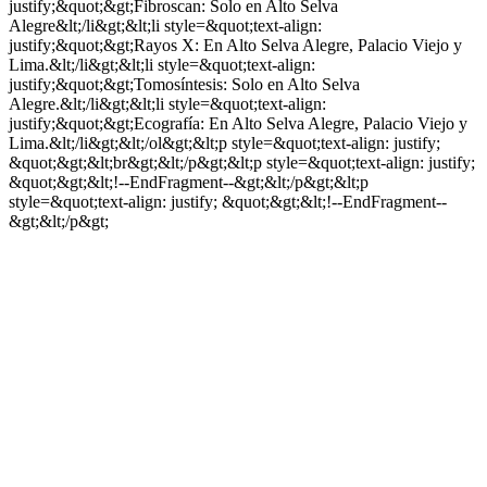
justify;&quot;&gt;Fibroscan: Solo en Alto Selva
Alegre&lt;/li&gt;&lt;li style=&quot;text-align:
justify;&quot;&gt;Rayos X: En Alto Selva Alegre, Palacio Viejo y
Lima.&lt;/li&gt;&lt;li style=&quot;text-align:
justify;&quot;&gt;Tomosíntesis: Solo en Alto Selva
Alegre.&lt;/li&gt;&lt;li style=&quot;text-align:
justify;&quot;&gt;Ecografía: En Alto Selva Alegre, Palacio Viejo y
Lima.&lt;/li&gt;&lt;/ol&gt;&lt;p style=&quot;text-align: justify;
&quot;&gt;&lt;br&gt;&lt;/p&gt;&lt;p style=&quot;text-align: justify;
&quot;&gt;&lt;!--EndFragment--&gt;&lt;/p&gt;&lt;p
style=&quot;text-align: justify; &quot;&gt;&lt;!--EndFragment--
&gt;&lt;/p&gt;