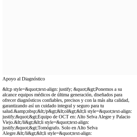
Apoyo al Diagnóstico
&lt;p style=&quot;text-align: justify; &quot;&gt;Ponemos a su
alcance equipos médicos de última generación, diseñados para
ofrecer diagnósticos confiables, precisos y con la más alta calidad,
garantizando así un cuidado integral y seguro para tu
salud.&amp;nbsp;&lt;/p&gt;&lt;ol&gt;&lt;li style=&quot;text-align:
justify;&quot;&gt;Equipo de OCT en: Alto Selva Alegre y Palacio
Viejo.&lt;/li&gt;&lt;li style=&quot;text-align:
justify;&quot;&gt;Tomógrafo. Solo en Alto Selva
Alegre.&lt;/li&gt;&lt;li style=&quot;text-align: